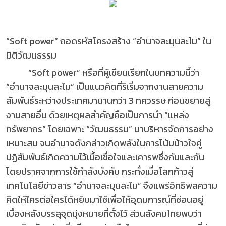
“Soft power” ถอดรหัสโครงสร้าง “อำนาจละมุนละไม” ใน
มิติวัฒนธรรม
“Soft power” หรือที่ผู้เขียนเรียกในบทความนี้ว่า
“อำนาจละมุนละไม” เป็นแนวคิดที่ริเริ่มจากงานสายความ
สัมพันธ์ระหว่างประเทศมานานกว่า 3 ทศวรรษ ก่อนขยายสู่
งานสายอื่น ด้วยเหตุผลสำคัญคือเป็นการนำ “แหล่ง
ทรัพยากร” โดยเฉพาะ “วัฒนธรรม” มาบริหารจัดการอย่าง
เหมาะสม จนอำนาจดังกล่าวเกิดพลังในการโน้มน้าวใจคู่
ปฏิสัมพันธ์เกิดความไว้เนื้อเชื่อใจและเคารพซึ่งกันและกัน
โดยปราศจากการใช้กำลังบังคับ กระทั่งเมื่อโลกก้าวสู่
เทคโนโลยีข่าวสาร “อำนาจละมุนละไม” จึงแพร่อิทธิพลความ
คิดให้ใครต่อใครได้หยิบมาใช้เพื่อให้อุดมการณ์ที่ซ่อนอยู่
เบื้องหลังบรรลุจุดมุ่งหมายที่ตั้งไว้ ส่วนสังคมไทยพบว่า