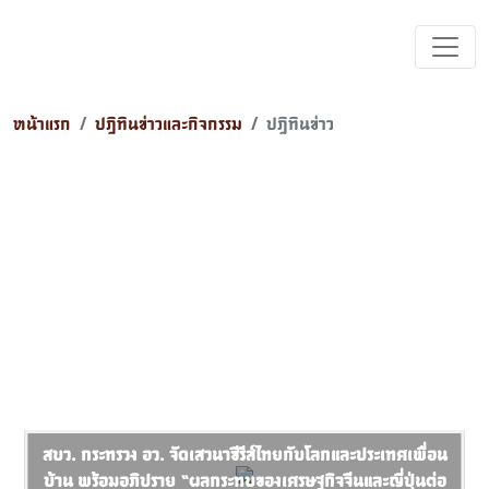
หน้าแรก
ปฎิทินข่าวและกิจกรรม
ปฎิทินข่าว
สบว. กระทรวง อว. จัดเสวนาซีรีส์ไทยกับโลกและประเทศเพื่อน
บ้าน พร้อมอภิปราย “ผลกระทบของเศรษฐกิจจีนและญี่ปุ่นต่อ