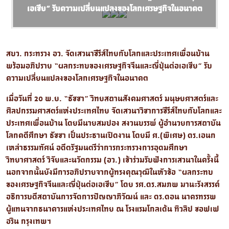
เอเชีย” รับความเปลี่ยนแปลงของโลกเศรษฐกิจในอนาคต
สบว. กระทรวง อว. จัดเสวนาซีรีส์ไทยกับโลกและประเทศเพื่อนบ้าน
พร้อมอภิปราย “ผลกระทบของเศรษฐกิจจีนและญี่ปุ่นต่อเอเชีย” รับ
ความเปลี่ยนแปลงของโลกเศรษฐกิจในอนาคต
เมื่อวันที่ 20 พ.ย. “ธัชชา” วิทยสถานสังคมศาสตร์ มนุษยศาสตร์และ
ศิลปกรรมศาสตร์แห่งประเทศไทย จัดเสวนาวิชาการซีรีส์ไทยกับโลกและ
ประเทศเพื่อนบ้าน โดยมีนายสมปอง สงวนบรรพ์ ผู้อำนวยการสถาบัน
โลกคดีศึกษา ธัชชา เป็นประธานเปิดงาน โดยมี ศ.(พิเศษ) ดร.เอนก
เหล่าธรรมทัศน์ อดีตรัฐมนตรีว่าการกระทรวงการอุดมศึกษา
วิทยาศาสตร์ วิจัยและนวัตกรรม (อว.) เข้าร่วมรับฟังการเสวนาในครั้งนี้
นอกจากนั้นยังมีการอภิปรายจากผู้ทรงคุณวุฒิในหัวข้อ “ผลกระทบ
ของเศรษฐกิจจีนและญี่ปุ่นต่อเอเชีย” โดย รศ.ดร.สมภพ มานะรังสรรค์
อธิการบดีสถาบันการจัดการปัญญาภิวัฒน์ และ ดร.ดอน นาครทรรพ
ผู้แทนจากธนาคารแห่งประเทศไทย ณ โรงแรมโกลเด้น ทิวลิป ซอฟเฟ
อริน กรุงเทพฯ